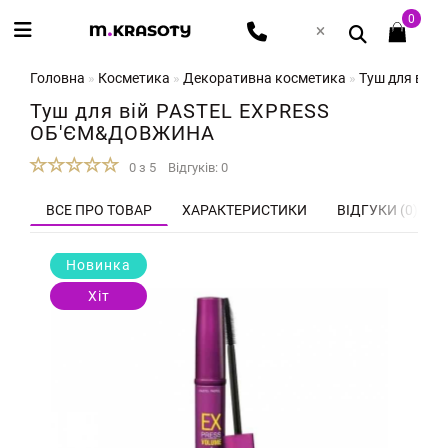
0
Головна
Косметика
Декоративна косметика
Туш для вій
Туш для вій PASTEL EXPRESS
ОБ'ЄМ&ДОВЖИНА
0 з 5
Відгуків: 0
ВСЕ ПРО ТОВАР
ХАРАКТЕРИСТИКИ
ВІДГУКИ (0)
Новинка
Хіт