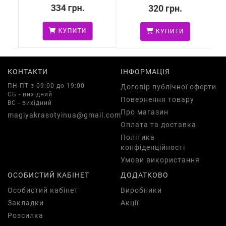
334 грн.
320 грн.
КУПИТИ
КУПИТИ
КОНТАКТИ
ІНФОРМАЦІЯ
ПН-ПТ з 09:00 до 19:00
Договір публічної оферти
СБ - вихідний
Повернення товару
ВС - вихідний
Про магазин
magiyakrasotyinua@gmail.com
Оплата та доставка
Політика
конфіденційності
Умови використання
ОСОБИСТИЙ КАБІНЕТ
ДОДАТКОВО
Особистий кабінет
Виробники
Закладки
Акції
Розсилка