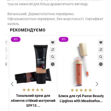
туш на нижні вії для більш драматичного вигляду.
Веганський. Дерматологічно перевірено.
Офтальмологічно перевірено. Без жорстокості. Сертифікат
халяль.
РЕКОМЕНДУЄМО
Хіт
Хіт
Хі
Тональний крем для
м
Блиск для губ Paese Beauty
обличчя стійкий матуючий
il
Lipgloss with Meadowfoa...
PR
SPF15 ...