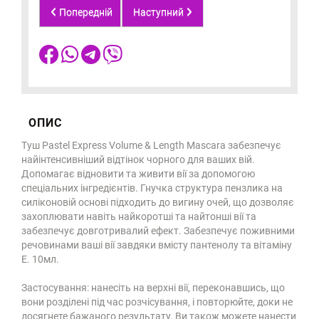
Попередній
Наступний
ОПИС
Туш Pastel Express Volume & Length Mascara забезпечує
найінтенсивніший відтінок чорного для ваших вій.
Допомагає відновити та живити вії за допомогою
спеціальних інгредієнтів. Гнучка структура пензлика на
силіконовій основі підходить до вигину очей, що дозволяє
захоплювати навіть найкоротші та найтонші вії та
забезпечує довготривалий ефект. Забезпечує поживними
речовинами ваші вії завдяки вмісту пантенолу та вітаміну
Е. 10мл.
Застосування: нанесіть на верхні вії, переконавшись, що
вони розділені під час розчісування, і повторюйте, доки не
досягнете бажаного результату. Ви також можете нанести