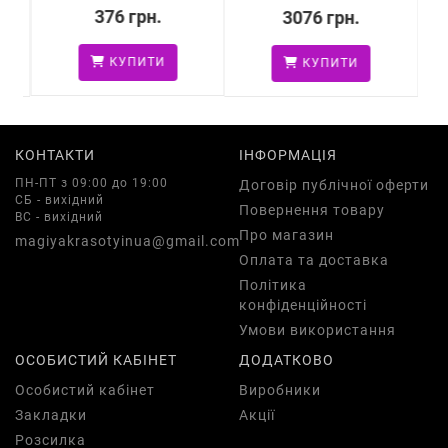
376 грн.
3076 грн.
КУПИТИ
КУПИТИ
КОНТАКТИ
ІНФОРМАЦІЯ
ПН-ПТ з 09:00 до 19:00
Договір публічної оферти
СБ - вихідний
Повернення товару
ВС - вихідний
Про магазин
magiyakrasotyinua@gmail.com
Оплата та доставка
Політика
конфіденційності
Умови використання
ОСОБИСТИЙ КАБІНЕТ
ДОДАТКОВО
Особистий кабінет
Виробники
Закладки
Акції
Розсилка