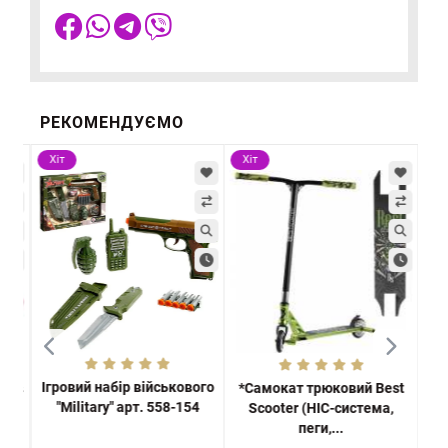
РЕКОМЕНДУЄМО
Хіт
Хіт
-2
Х
Ігровий набір військового
ки в
*Самокат трюковий Best
Ве
"Military" арт. 558-154
2...
Scooter (HIC-система,
па
пеги,...