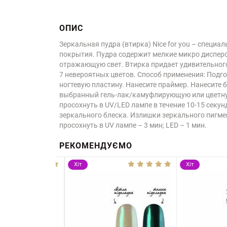
ОПИС
Зеркальная пудра (втирка) Nice for you – специ
покрытия. Пудра содержит мелкие микро диспер
отражающую свет. Втирка придает удивительного
7 невероятных цветов. Способ применения: Подго
ногтевую пластину. Нанесите праймер. Нанесите ба
выбранный гель-лак/камуфлирующую или цветную ба
просохнуть в UV/LED лампе в течение 10-15 сек
зеркального блеска. Излишки зеркального пигмен
просохнуть в UV лампе – 3 мин; LED – 1 мин.
РЕКОМЕНДУЄМО
Хіт
Хіт