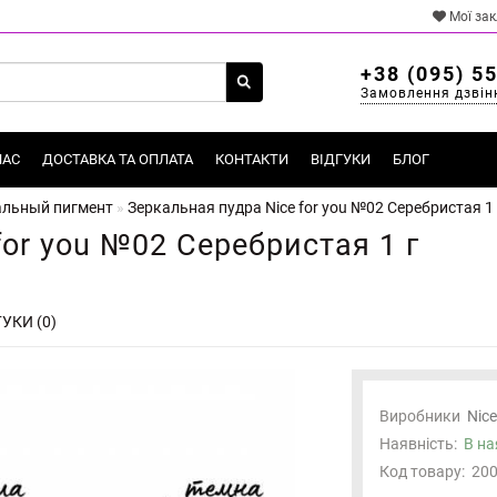
Мої за
+38 (095) 5
Замовлення дзвін
НАС
ДОСТАВКА ТА ОПЛАТА
КОНТАКТИ
ВІДГУКИ
БЛОГ
альный пигмент
Зеркальная пудра Nice for you №02 Серебристая 1 
for you №02 Серебристая 1 г
УКИ (0)
Виробники
Nice
Наявність:
В на
Код товару:
20