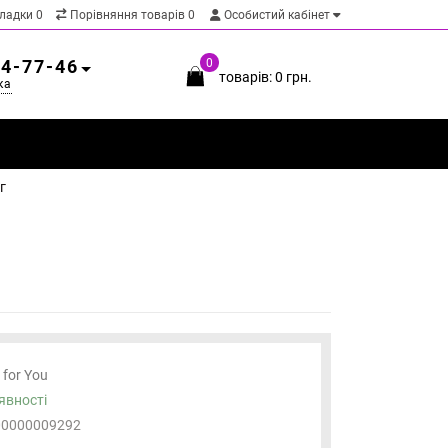
кладки
0
Порівняння товарів
0
Особистий кабінет
54-77-46
0
товарів: 0 грн.
ка
г
 for You
явності
00000009292