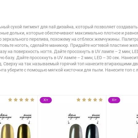
альный сухой пигмент для nail-дизайна, который позволяет создав
сные дольки, которые обеспечивают максимально плотное и равно
 зеркального перелива, похожему на отблеск жемчужины. Палитра 
товьте ноготь, сделайте маникюр. Придайте ногтевой пластине же
зу на поверхность ногтя. Дайте просохнуть в UV лампе – 2 мин; LE
зу. Дайте просохнуть в UV лампе – 2 мин; LED – 30 сек. Нанесите
унд. Сверху на так называемый горячий топ нанесите втирающими 
та уберите с помощью мягкой кисточки для пыли. Нанесите топ с л
Хіт
Хіт