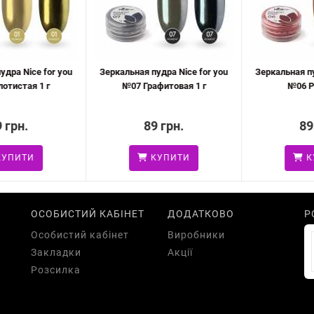
ра Nice for you
Зеркальная пудра Nice for you
Зеркальная пуд
тистая 1 г
№07 Графитовая 1 г
№06 Ры
грн.
89 грн.
89 
ПИТИ
КУПИТИ
КУ
ОСОБИСТИЙ КАБІНЕТ
ДОДАТКОВО
Р
Особистий кабінет
Виробники
Закладки
Акції
Розсилка