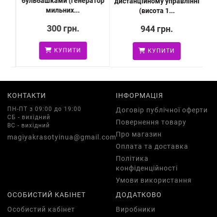
бульбашками (генератор
тор
дистанційному управлінні
(
мильних...
(висота 1...
300 грн.
944 грн.
КУПИТИ
КУПИТИ
КОНТАКТИ
ІНФОРМАЦІЯ
ПН-ПТ з 09:00 до 19:00
Договір публічної оферти
СБ - вихідний
Повернення товару
ВС - вихідний
Про магазин
magiyakrasotyinua@gmail.com
Оплата та доставка
Політика
конфіденційності
Умови використання
ОСОБИСТИЙ КАБІНЕТ
ДОДАТКОВО
Особистий кабінет
Виробники