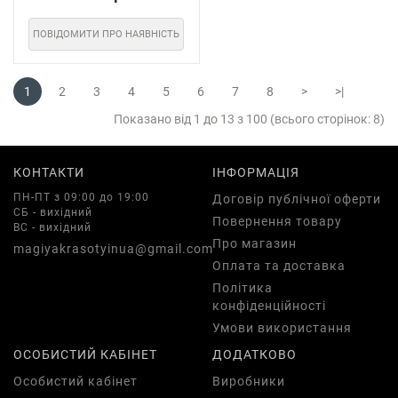
ПОВІДОМИТИ ПРО НАЯВНІСТЬ
1
2
3
4
5
6
7
8
>
>|
Показано від 1 до 13 з 100 (всього сторінок: 8)
КОНТАКТИ
ІНФОРМАЦІЯ
ПН-ПТ з 09:00 до 19:00
Договір публічної оферти
СБ - вихідний
Повернення товару
ВС - вихідний
Про магазин
magiyakrasotyinua@gmail.com
Оплата та доставка
Політика
конфіденційності
Умови використання
ОСОБИСТИЙ КАБІНЕТ
ДОДАТКОВО
Особистий кабінет
Виробники