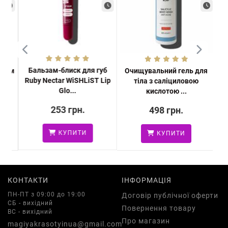
Бальзам-блиск для губ
ідом
Очищувальний гель для
Наб
Ruby Nectar WiSHLiST Lip
T
тіла з саліциловою
для
Glo...
кислотою ...
253 грн.
498 грн.
КУПИТИ
КУПИТИ
КОНТАКТИ
ІНФОРМАЦІЯ
ПН-ПТ з 09:00 до 19:00
Договір публічної оферти
СБ - вихідний
Повернення товару
ВС - вихідний
Про магазин
magiyakrasotyinua@gmail.com