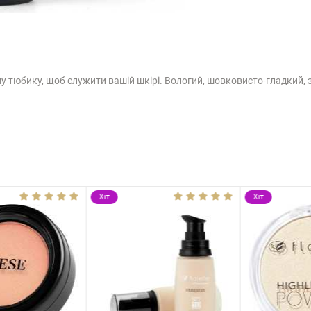
 тюбику, щоб служити вашій шкірі. Вологий, шовковисто-гладкий, з
Хіт
Хіт