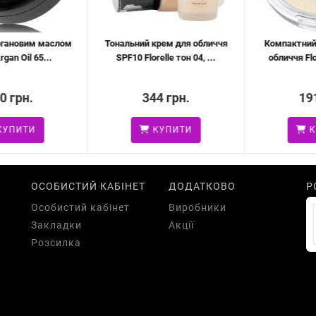
гановим маслом
Тональний крем для обличчя
Компактний х
n Oil 65...
SPF10 Florelle тон 04, ...
обличчя Florel
 грн.
344 грн.
191 
ПИТИ
КУПИТИ
КУ
ОСОБИСТИЙ КАБІНЕТ
ДОДАТКОВО
Р
Особистий кабінет
Виробники
Закладки
Акції
Розсилка