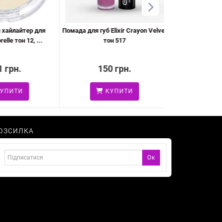
айлайтер для
Помада для губ Elixir Crayon Velvet
Губна помада з 
le тон 12, ...
тон 517
Paese Argan 
грн.
150 грн.
375 
ПИТИ
КУПИТИ
КУ
ОЗСИЛКА
Ок