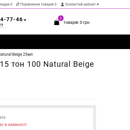
кладки
0
Порівняння товарів
0
Особистий кабінет
54-77-46
0
товарів: 0 грн.
ка
atural Beige 25мл
5 тон 100 Natural Beige
ista
є в наявності