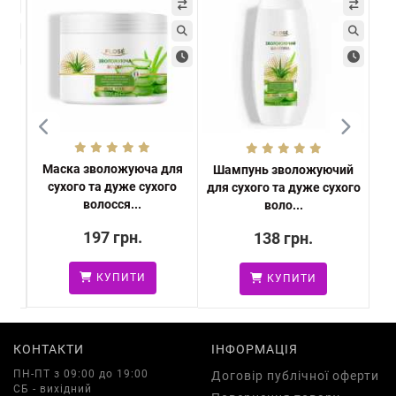
Маска зволожуюча для
Шампунь зволожуючий
Ді
сухого та дуже сухого
ого
для сухого та дуже сухого
вс
волосся...
воло...
197 грн.
138 грн.
КУПИТИ
КУПИТИ
КОНТАКТИ
ІНФОРМАЦІЯ
ПН-ПТ з 09:00 до 19:00
Договір публічної оферти
СБ - вихідний