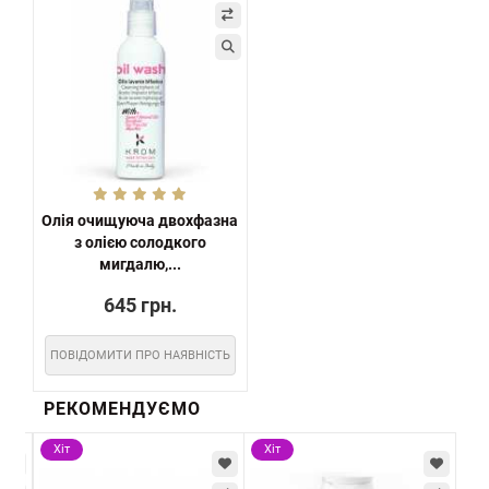
Олія очищуюча двохфазна
з олією солодкого
мигдалю,...
645 грн.
ПОВІДОМИТИ ПРО НАЯВНІСТЬ
РЕКОМЕНДУЄМО
Хіт
Хіт
Хі