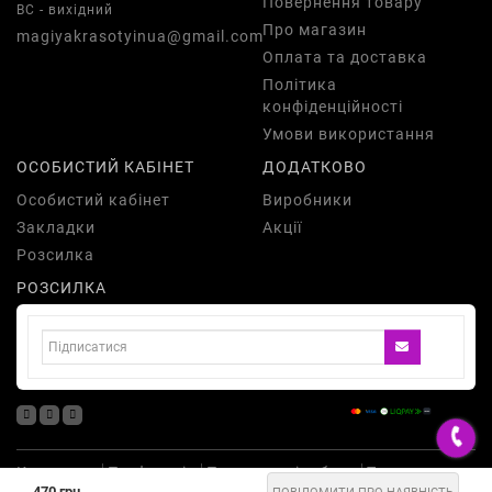
Повернення товару
ВС - вихідний
Про магазин
magiyakrasotyinua@gmail.com
Оплата та доставка
Політика
конфіденційності
Умови використання
ОСОБИСТИЙ КАБІНЕТ
ДОДАТКОВО
Особистий кабінет
Виробники
Закладки
Акції
Розсилка
РОЗСИЛКА
Косметика
Парфумерія
Подарункові набори
Товари для
470 грн.