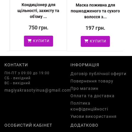
Кондиціонер для
я
Маска поживна для
М
щільності, захисту та
ого
пошкодженого та сухого
об'єму ...
волосся з...
750 грн.
197 грн.
КУПИТИ
КУПИТИ
КОНТАКТИ
ІНФОРМАЦІЯ
ПН-ПТ з 09:00 до 19:00
Договір публічної оферти
СБ - вихідний
Повернення товару
ВС - вихідний
Про магазин
magiyakrasotyinua@gmail.com
Оплата та доставка
Політика
конфіденційності
Умови використання
ОСОБИСТИЙ КАБІНЕТ
ДОДАТКОВО