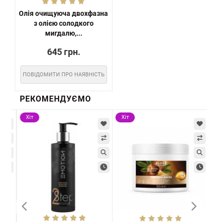
Олія очищуюча двохфазна
з олією солодкого
мигдалю,...
645 грн.
ПОВІДОМИТИ ПРО НАЯВНІСТЬ
РЕКОМЕНДУЄМО
Хіт
Хіт
Хі