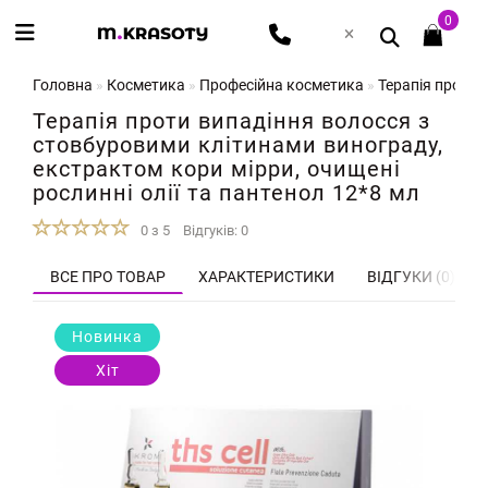
0
Головна
Косметика
Професійна косметика
Терапія проти 
Терапія проти випадіння волосся з
стовбуровими клітинами винограду,
екстрактом кори мірри, очищені
рослинні олії та пантенол 12*8 мл
0 з 5
Відгуків: 0
ВСЕ ПРО ТОВАР
ХАРАКТЕРИСТИКИ
ВІДГУКИ (0)
Новинка
Хіт