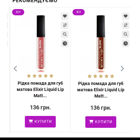
РЕКОМЕНДУЄМО
Хіт
Хіт
Хі
Рідка помада для губ
se
Рідка помада для губ
Пі
матова Elixir Liquid Lip
a
матова Elixir Liquid Lip
Matt...
Matt...
136 грн.
136 грн.
КУПИТИ
КУПИТИ