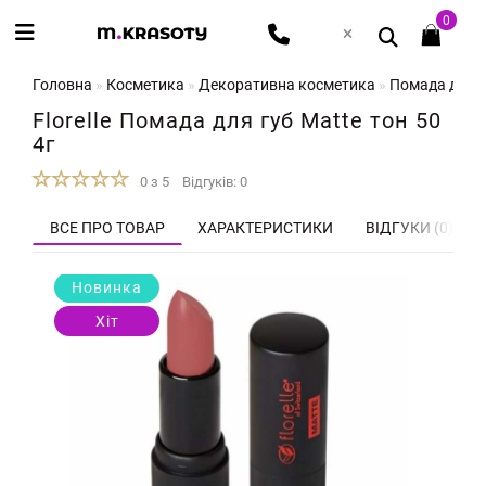
0
Головна
Косметика
Декоративна косметика
Помада для губ
Florelle Помада для губ Matte тон 50
4г
0 з 5
Відгуків: 0
ВСЕ ПРО ТОВАР
ХАРАКТЕРИСТИКИ
ВІДГУКИ (0)
Новинка
Хіт