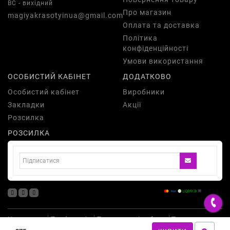
ВС - вихідний
Про магазин
magiyakrasotyinua@gmail.com
Оплата та доставка
Політика
конфіденційності
Умови використання
ОСОБИСТИЙ КАБІНЕТ
ДОДАТКОВО
Особистий кабінет
Виробники
Закладки
Акції
Розсилка
РОЗСИЛКА
Косметика
Парфумерія
Подарункові набори
Товари для
здоров'я
Одяг
Аксесуари