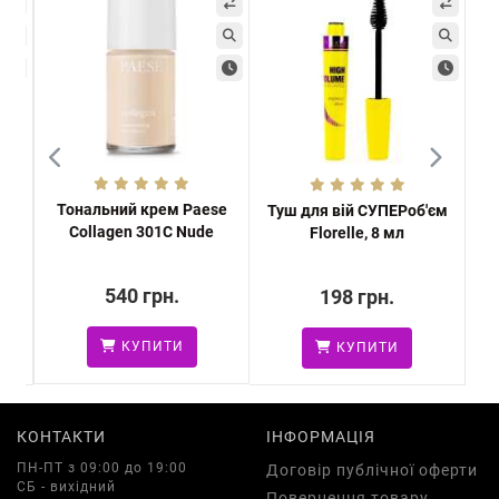
Тональний крем Paese
se
Туш для вій СУПЕРоб'єм
Кре
Collagen 301C Nude
...
Florelle, 8 мл
з о
540 грн.
198 грн.
КУПИТИ
КУПИТИ
КОНТАКТИ
ІНФОРМАЦІЯ
ПН-ПТ з 09:00 до 19:00
Договір публічної оферти
СБ - вихідний
Повернення товару