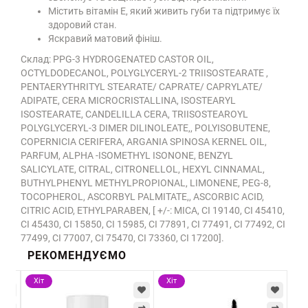
Містить вітамін Е, який живить губи та підтримує їх
здоровий стан.
Яскравий матовий фініш.
Склад: PPG-3 HYDROGENATED CASTOR OIL,
OCTYLDODECANOL, POLYGLYCERYL-2 TRIISOSTEARATE ,
PENTAERYTHRITYL STEARATE/ CAPRATE/ CAPRYLATE/
ADIPATE, CERA MICROCRISTALLINA, ISOSTEARYL
ISOSTEARATE, CANDELILLA CERA, TRIISOSTEAROYL
POLYGLYCERYL-3 DIMER DILINOLEATE,, POLYISOBUTENE,
COPERNICIA CERIFERA, ARGANIA SPINOSA KERNEL OIL,
PARFUM, ALPHA -ISOMETHYL ISONONE, BENZYL
SALICYLATE, CITRAL, CITRONELLOL, HEXYL CINNAMAL,
BUTHYLPHENYL METHYLPROPIONAL, LIMONENE, PEG-8,
TOCOPHEROL, ASCORBYL PALMITATE,, ASCORBIC ACID,
CITRIC ACID, ETHYLPARABEN, [ +/-: MICA, CI 19140, CI 45410,
CI 45430, CI 15850, CI 15985, CI 77891, CI 77491, CI 77492, CI
77499, CI 77007, CI 75470, CI 73360, CI 17200].
РЕКОМЕНДУЄМО
Хіт
Хіт
Хі