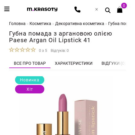
0
Головна
Косметика
Декоративна косметика
Губна помада 
Губна помада з аргановою олією
Paese Argan Oil Lipstick 41
0 з 5
Відгуків: 0
ВСЕ ПРО ТОВАР
ХАРАКТЕРИСТИКИ
ВІДГУКИ (0)
Новинка
Хіт