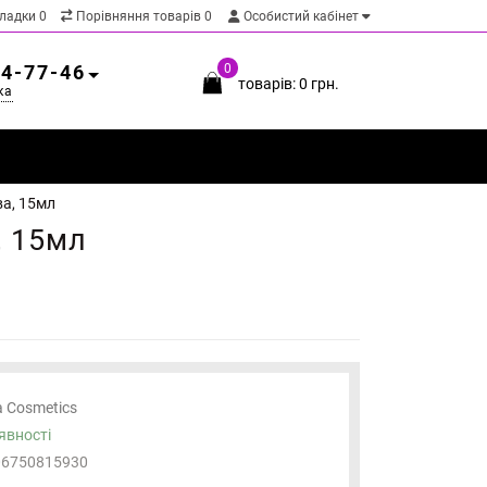
кладки
0
Порівняння товарів
0
Особистий кабінет
54-77-46
0
товарів: 0 грн.
ка
ва, 15мл
, 15мл
a Cosmetics
явності
06750815930