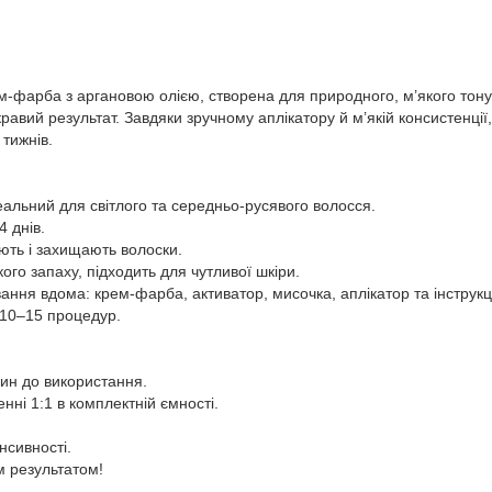
рем-фарба з аргановою олією, створена для природного, м’якого тон
равий результат. Завдяки зручному аплікатору й м’якій консистенції
 тижнів.
деальний для світлого та середньо-русявого волосся.
4 днів.
ють і захищають волоски.
кого запаху, підходить для чутливої шкіри.
ання вдома: крем-фарба, активатор, мисочка, аплікатор та інструкц
 10–15 процедур.
дин до використання.
ні 1:1 в комплектній ємності.
нсивності.
 результатом!