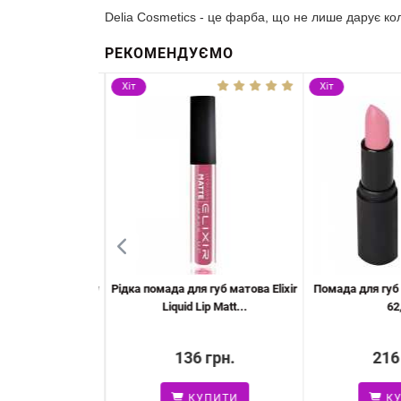
Delia Cosmetics - це фарба, що не лише дарує кол
РЕКОМЕНДУЄМО
Хіт
Хіт
брів Delia Eyebrow
Рідка помада для губ матова Elixir
Помада для губ F
ameleo B...
Liquid Lip Matt...
62,
 грн.
136 грн.
216
УПИТИ
КУПИТИ
КУ