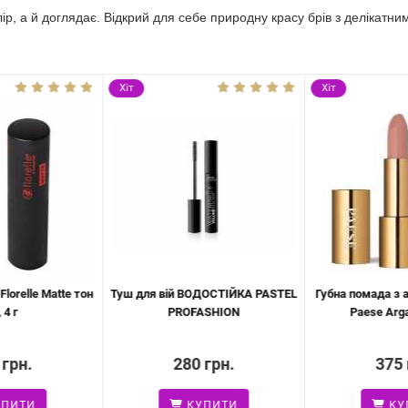
ір, а й доглядає. Відкрий для себе природну красу брів з делікатним
Хіт
Хіт
lorelle Matte тон
Туш для вій ВОДОСТІЙКА PASTEL
Губна помада з 
 4 г
PROFASHION
Paese Argan
 грн.
280 грн.
375 
ПИТИ
КУПИТИ
КУ