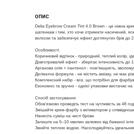
ОПИС
Delia Eyebrow Cream Tint 4.0 Brown - це ніжна к
шатенкам і тим, хто хоче отримати насичений, яск
волоски та забезпечує ефект доглянутих брів до 2
Особливості:
Коричневий відтінок - природний, теплий колір, і
Довготривалий ефект - зберігає інтенсивність до 1
Арганова олія + пантенол - пом’якшують, зволожу
Делікатна формула - не містить аміаку, не має різ
Комплексний набір - все, що потрібно для фарбув
Економно та зручно - однієї упаковки вистачає на
Спосіб застосування:
Обов’язково проведіть тест на чутливість за 48 го
Змішайте крем-фарбу з активатором у співвідношен
Нанесіть суміш на чисті брови.
Залиште на 5–10 хвилин залежно від бажаної інте
Змийте теплою водою. Насолоджуйтесь ідеальним