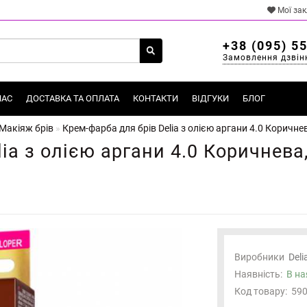
Мої за
+38 (095) 5
Замовлення дзвін
НАС
ДОСТАВКА ТА ОПЛАТА
КОНТАКТИ
ВІДГУКИ
БЛОГ
Макіяж брів
Крем-фарба для брів Delia з олією аргани 4.0 Коричне
ia з олією аргани 4.0 Коричнева
Виробники
Deli
Наявність:
В на
Код товару:
59