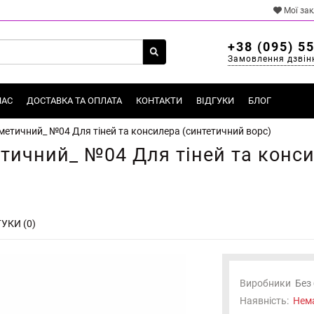
Мої за
+38 (095) 5
Замовлення дзвін
НАС
ДОСТАВКА ТА ОПЛАТА
КОНТАКТИ
ВІДГУКИ
БЛОГ
етичний_ №04 Для тіней та консилера (синтетичний ворс)
тичний_ №04 Для тіней та конси
УКИ (0)
Виробники
Без
Наявність:
Нема