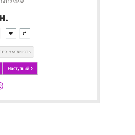
51411360568
н.
ПРО НАЯВНІСТЬ
Наступний