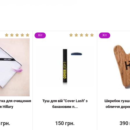
Хіт
Хіт
тка для очищення
Туш для вій "Cover Lash" з
Шкребок гуаш
 Hillary
банановим п...
обличчя дерев‘
 грн.
150 грн.
390 