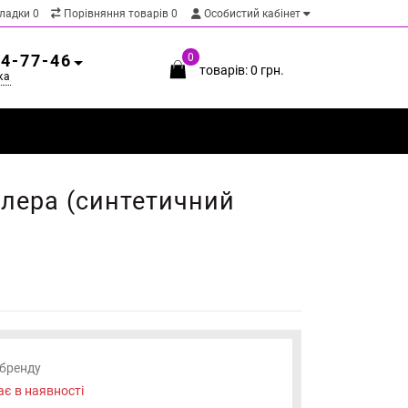
кладки
0
Порівняння товарів
0
Особистий кабінет
54-77-46
0
товарів: 0 грн.
ка
лера (синтетичний
 бренду
є в наявності