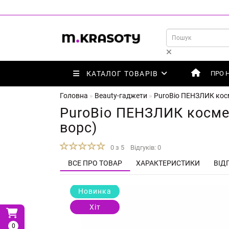
КАТАЛОГ ТОВАРІВ
ПРО 
Головна
Beauty-гаджети
PuroBio ПЕНЗЛИК косм
PuroBio ПЕНЗЛИК косме
ворс)
0 з 5
Відгуків: 0
ВСЕ ПРО ТОВАР
ХАРАКТЕРИСТИКИ
ВІДГ
Новинка
Хіт
0