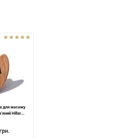
а для масажу
яний Hillar...
грн.