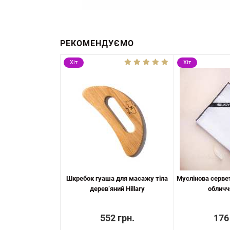
РЕКОМЕНДУЄМО
Хіт
Хіт
Шкребок гуаша для масажу тіла
Муслінова серве
дерев‘яний Hillary
обличчя
552 грн.
176