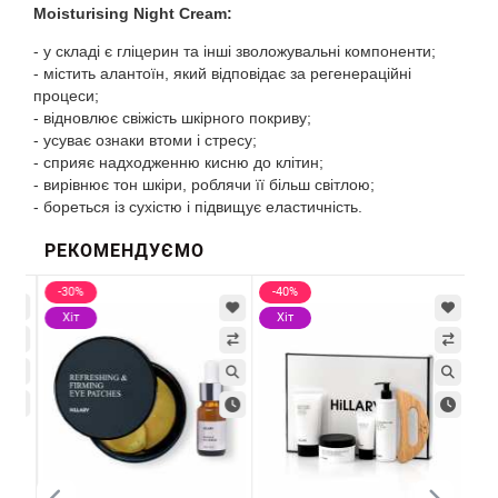
Moisturising Night Cream:
- у складі є гліцерин та інші зволожувальні компоненти;
- містить алантоїн, який відповідає за регенераційні
процеси;
- відновлює свіжість шкірного покриву;
- усуває ознаки втоми і стресу;
- сприяє надходженню кисню до клітин;
- вирівнює тон шкіри, роблячи її більш світлою;
- бореться із сухістю і підвищує еластичність.
РЕКОМЕНДУЄМО
-30%
-40%
-5
Хіт
Хіт
Х