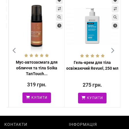
Мус-автозасмага для
я з
Гель-крем для тіла
Ві
обличчя та тіла Soika
а
освіжаючий Revuel, 250 мл
на
TanTouch...
319 грн.
275 грн.
КУПИТИ
КУПИТИ
КОНТАКТИ
ІНФОРМАЦІЯ