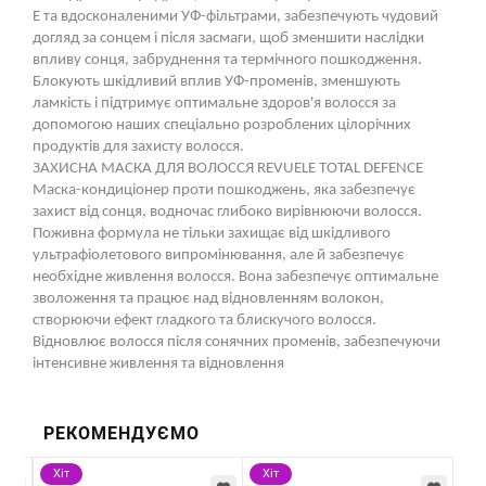
Е та вдосконаленими УФ-фільтрами, забезпечують чудовий
догляд за сонцем і після засмаги, щоб зменшити наслідки
впливу сонця, забруднення та термічного пошкодження.
Блокують шкідливий вплив УФ-променів, зменшують
ламкість і підтримує оптимальне здоров'я волосся за
допомогою наших спеціально розроблених цілорічних
продуктів для захисту волосся.
ЗАХИСНА МАСКА ДЛЯ ВОЛОССЯ REVUELE TOTAL DEFENCE
Маска-кондиціонер проти пошкоджень, яка забезпечує
захист від сонця, водночас глибоко вирівнюючи волосся.
Поживна формула не тільки захищає від шкідливого
ультрафіолетового випромінювання, але й забезпечує
необхідне живлення волосся. Вона забезпечує оптимальне
зволоження та працює над відновленням волокон,
створюючи ефект гладкого та блискучого волосся.
Відновлює волосся після сонячних променів, забезпечуючи
інтенсивне живлення та відновлення
РЕКОМЕНДУЄМО
Хіт
Хіт
Хі