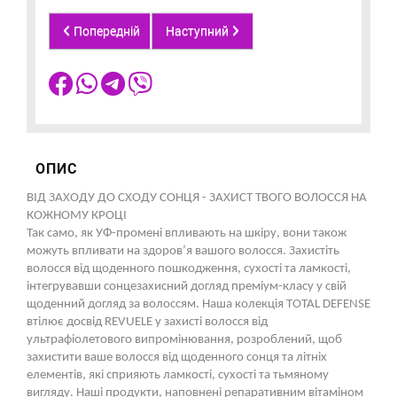
Попередній
Наступний
ОПИС
ВІД ЗАХОДУ ДО СХОДУ СОНЦЯ - ЗАХИСТ ТВОГО ВОЛОССЯ НА
КОЖНОМУ КРОЦІ
Так само, як УФ-промені впливають на шкіру, вони також
можуть впливати на здоров’я вашого волосся. Захистіть
волосся від щоденного пошкодження, сухості та ламкості,
інтегрувавши сонцезахисний догляд преміум-класу у свій
щоденний догляд за волоссям. Наша колекція TOTAL DEFENSE
втілює досвід REVUELE у захисті волосся від
ультрафіолетового випромінювання, розроблений, щоб
захистити ваше волосся від щоденного сонця та літніх
елементів, які сприяють ламкості, сухості та тьмяному
вигляду. Наші продукти, наповнені репаративним вітаміном