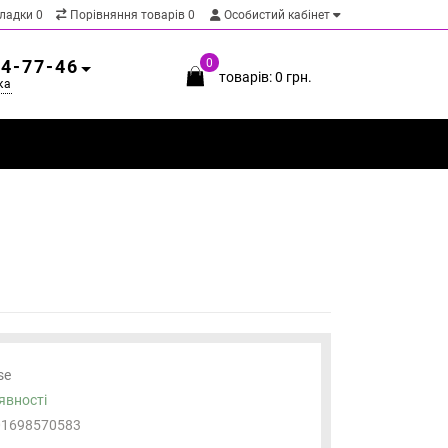
кладки
0
Порівняння товарів
0
Особистий кабінет
54-77-46
0
товарів: 0 грн.
ка
se
явності
01698570583