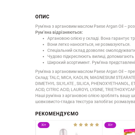
ОПИС
Рум'яна з аргановим маслом Paese Argan Oil – ро
Рум’яна відрізняються:
Аргановою олією у складі. Вона гарантує т
Вони легко наносяться, не розмазуються.
Спеціальний склад дозволяє омолодужвати ш
Чудово підкреслюють вилиці, допомагають 
Широкий асортимент. Рум’яна представлені в 
Рум'яна з аргановим маслом Paese Argan Oil – пр
Склад: TALC, MICA, KAOLIN, MAGNESIUM STEARAT
DIMETHYL SILYLATE , SILICA, PHENOXYETHANOL, 
ACID, CITRIC ACID, LAUROYL LYSINE, TRIETHOXYCAPRYLS
Наші рум'яна з аргановою олією зроблять вашу шк
шовковисто-гладка текстура запобігає розмазув
РЕКОМЕНДУЄМО
Хіт
Хіт