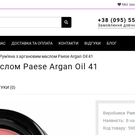
Мої за
+38 (095) 5
Замовлення дзвін
НАС
ДОСТАВКА ТА ОПЛАТА
КОНТАКТИ
ВІДГУКИ
БЛОГ
Рум'яна з аргановим маслом Paese Argan Oil 41
слом Paese Argan Oil 41
УКИ (0)
Виробники
Pae
Наявність:
В на
Код товару:
59