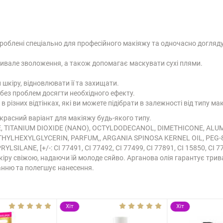
зроблені спеціально для професійного макіяжу та одночасно догляду
ривале зволоження, а також допомагає маскувати сухі плями.
кіру, відновлювати її та захищати.
без проблем досягти необхідного ефекту.
різних відтінках, які ви можете підібрати в залежності від типу мак
екрасний варіант для макіяжу будь-якого типу.
E, TITANIUM DIOXIDE (NANO), OCTYLDODECANOL, DIMETHICONE, AL
ETHYLHEXYLGLYCERIN, PARFUM,, ARGANIA SPINOSA KERNEL OIL, PEG
ILANE, [+/-: CI 77491, CI 77492, CI 77499, CI 77891, CI 15850, CI 771
іру свіжою, надаючи їй молоде сяйво. Арганова олія гарантує трив
анню та полегшує нанесення.
Хіт
Хіт