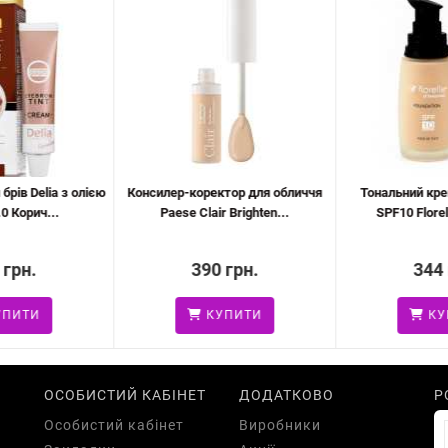
рів Delia з олією
Консилер-коректор для обличчя
Тональний кре
0 Корич...
Paese Clair Brighten...
SPF10 Florell
 грн.
390 грн.
344 
ПИТИ
КУПИТИ
КУ
ОСОБИСТИЙ КАБІНЕТ
ДОДАТКОВО
Р
Особистий кабінет
Виробники