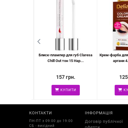
ем для обличчя
Блиск-плампер для губ Claresa
Крем-фарба для б
ючий SPF15 ...
Chill Out тон 15 Hap...
аргани 4.
 грн.
157 грн.
125
УПИТИ
КУПИТИ
КУ
КОНТАКТИ
ІНФОРМАЦІЯ
ПН-ПТ з 09:00 до 19:00
Договір публічної
СБ - вихідний
оферти