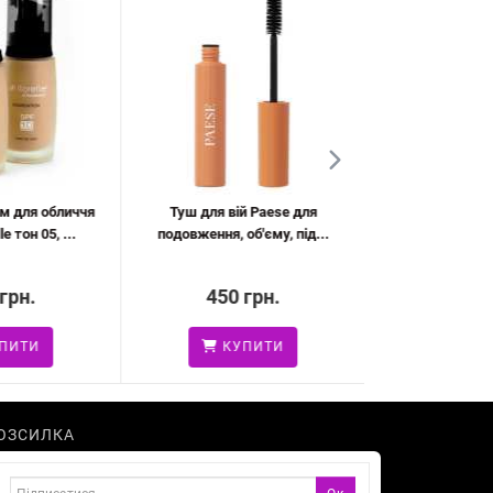
м для обличчя
Туш для вій Paese для
Помада для губ Eli
e тон 05, ...
подовження, об'єму, під...
тон 
грн.
450 грн.
150 
ПИТИ
КУПИТИ
КУ
ОЗСИЛКА