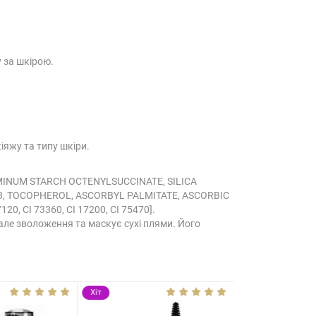
 за шкірою.
іяжу та типу шкіри.
UMINUM STARCH OCTENYLSUCCINATE, SILICA
-8, TOCOPHEROL, ASCORBYL PALMITATE, ASCORBIC
20, CI 73360, CI 17200, CI 75470].
але зволоження та маскує сухі плями. Його
Хіт
Хіт