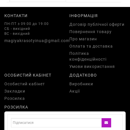
КОНТАКТИ
ІНФОРМАЦІЯ
ПН-ПТ з 09:00 до 19:00
Договір публічної оферти
СБ - вихідний
Повернення товару
ВС - вихідний
Про магазин
magiyakrasotyinua@gmail.com
Оплата та доставка
Політика
конфіденційності
Умови використання
ОСОБИСТИЙ КАБІНЕТ
ДОДАТКОВО
Особистий кабінет
Виробники
Закладки
Акції
Розсилка
РОЗСИЛКА