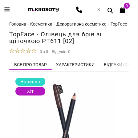
0
Головна
Косметика
Декоративна косметика
TopFace - Олі
TopFace - Олівець для брів зі
щіточкою PT611 [02]
0 з 5
Відгуків: 0
ВСЕ ПРО ТОВАР
ХАРАКТЕРИСТИКИ
ВІДГУКИ (0)
Новинка
Хіт