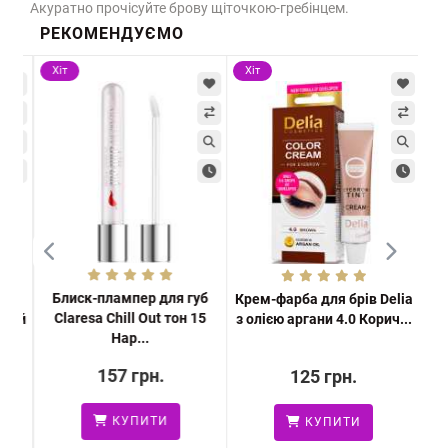
Акуратно прочісуйте брову щіточкою-гребінцем.
РЕКОМЕНДУЄМО
Хіт
Хіт
Хі
Блиск-плампер для губ
я
Крем-фарба для брів Delia
Бли
Claresa Chill Out тон 15
чий
з олією аргани 4.0 Корич...
Lip
Hap...
157 грн.
125 грн.
КУПИТИ
КУПИТИ