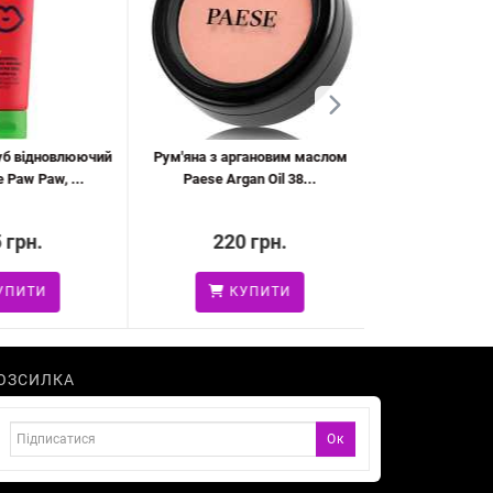
б відновлюючий
Рум'яна з аргановим маслом
Тональний кре
Paw Paw, ...
Paese Argan Oil 38...
SPF10 Florelle
грн.
220 грн.
344 
ПИТИ
КУПИТИ
КУ
ОЗСИЛКА
Ок