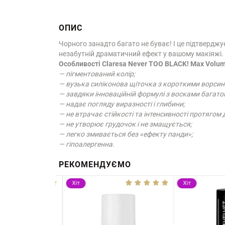
ОПИС
Чорного занадто багато не буває! І це підтверджу
незабутній драматичний ефект у вашому макіяжі. 
Особливості Claresa Never TOO BLACK! Max Volu
— пігментований колір;
— вузька силіконова щіточка з короткими ворсин
— завдяки інноваційній формулі з восками багато
— надає погляду виразності і глибини;
— не втрачає стійкості та інтенсивності протягом 
— не утворює грудочок і не змащується;
— легко змивається без «ефекту панди»;
— гіпоалергенна.
РЕКОМЕНДУЄМО
Хіт
Хіт