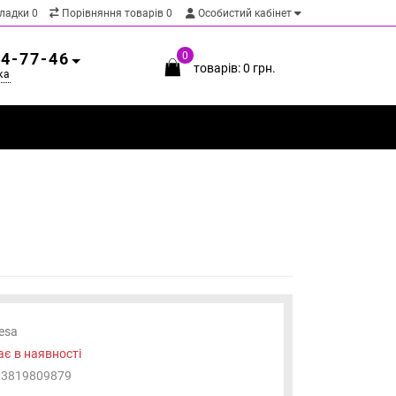
кладки
0
Порівняння товарів
0
Особистий кабінет
54-77-46
0
товарів: 0 грн.
ка
esa
є в наявності
03819809879