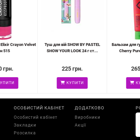
ixir Crayon Velvet
Туш для вій SHOW BY PASTEL
Бальзам для гу
 515
SHOW YOUR LOOK 24 г ст...
Cherry Pure 
 грн.
225 грн.
265 
ПИТИ
КУПИТИ
КУ
ОСОБИСТИЙ КАБІНЕТ
ДОДАТКОВО
Р
Особистий кабінет
Виробники
Закладки
Акції
Розсилка