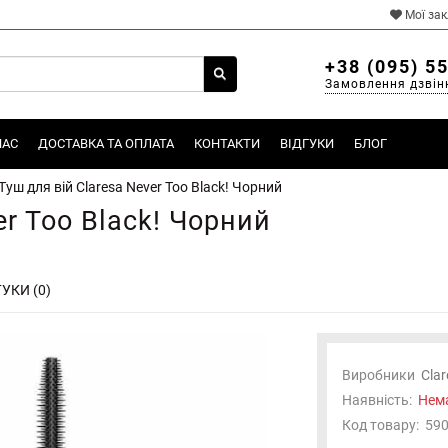
Мої за
+38 (095) 5
Замовлення дзвін
НАС
ДОСТАВКА ТА ОПЛАТА
КОНТАКТИ
ВІДГУКИ
БЛОГ
Туш для вій Claresa Never Too Black! Чорний
er Too Black! Чорний
УКИ (0)
Виробники
Clar
Наявність:
Нема
Код товару:
59