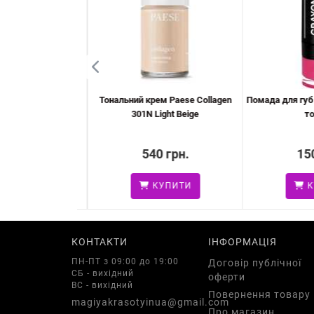
ese Cheeky Black
Тональний крем Paese Collagen
Помада для губ El
301N Light Beige
тон
 грн.
540 грн.
150
УПИТИ
КУПИТИ
КУ
КОНТАКТИ
ІНФОРМАЦІЯ
ПН-ПТ з 09:00 до 19:00
Договір публічної
СБ - вихідний
оферти
ВС - вихідний
Повернення товару
magiyakrasotyinua@gmail.com
Про магазин