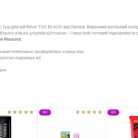
є туш для вій Never TOO BLACK! від Claresa. Виразний вугільний кол
Всього кілька штрихів щіточкою — і ваш look готовий підкорювати 
me Mascara:
ками інтенсивно профарбовує кожну вію;
кратно подовжує вії;
дня;
Хіт
Хіт