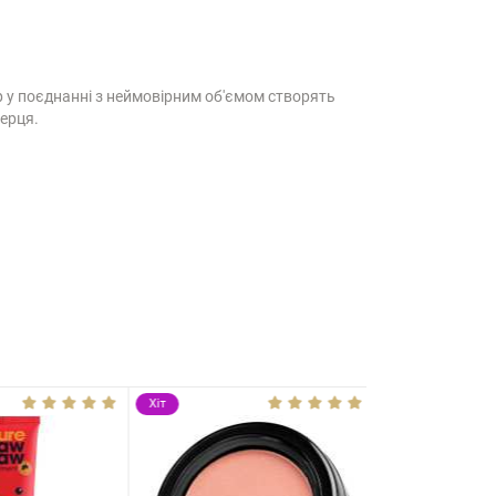
ір у поєднанні з неймовірним об'ємом створять
серця.
Хіт
Хіт