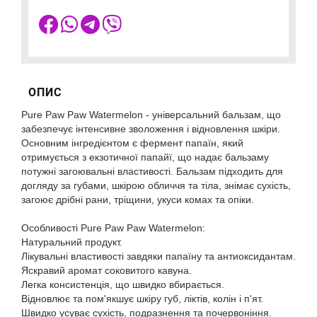
ОПИС
Pure Paw Paw Watermelon - універсальний бальзам, що
забезпечує інтенсивне зволоження і відновлення шкіри.
Основним інгредієнтом є фермент папаїн, який
отримується з екзотичної папайї, що надає бальзаму
потужні загоювальні властивості. Бальзам підходить для
догляду за губами, шкірою обличчя та тіла, знімає сухість,
загоює дрібні рани, тріщини, укуси комах та опіки.
Особливості Pure Paw Paw Watermelon:
Натуральний продукт.
Лікувальні властивості завдяки папаїну та антиоксидантам.
Яскравий аромат соковитого кавуна.
Легка консистенція, що швидко вбирається.
Відновлює та пом'якшує шкіру губ, ліктів, колін і п'ят.
Швидко усуває сухість, подразнення та почервоніння.