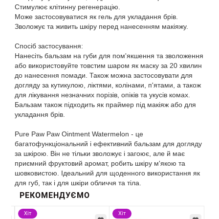
Стимулює клітинну регенерацію.
Може застосовуватися як гель для укладання брів.
Зволожує та живить шкіру перед нанесенням макіяжу.
Спосіб застосування:
Нанесіть бальзам на губи для пом'якшення та зволоження
або використовуйте товстим шаром як маску за 20 хвилин
до нанесення помади. Також можна застосовувати для
догляду за кутикулою, ліктями, колінами, п'ятами, а також
для лікування незначних порізів, опіків та укусів комах.
Бальзам також підходить як праймер під макіяж або для
укладання брів.
Pure Paw Paw Ointment Watermelon - це
багатофункціональний і ефективний бальзам для догляду
за шкірою. Він не тільки зволожує і загоює, але й має
приємний фруктовий аромат, робить шкіру м'якою та
шовковистою. Ідеальний для щоденного використання як
для губ, так і для шкіри обличчя та тіла.
РЕКОМЕНДУЄМО
Хіт
Хіт
Хі