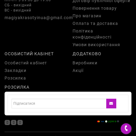
ПН-ПТ з 09:00 до 19:00
Договір публічної оферти
СБ - вихідний
Повернення товару
ВС - вихідний
Про магазин
magiyakrasotyinua@gmail.com
Оплата та доставка
Політика
конфіденційності
Умови використання
ОСОБИСТИЙ КАБІНЕТ
ДОДАТКОВО
Особистий кабінет
Виробники
Закладки
Акції
Розсилка
РОЗСИЛКА