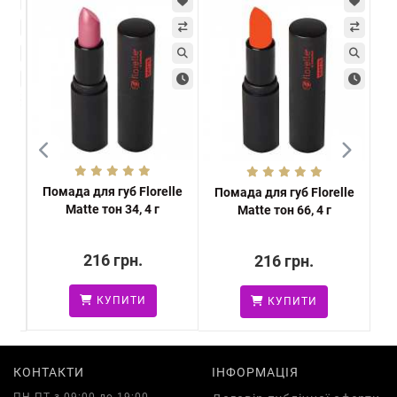
Помада для губ Florelle
ese
Помада для губ Florelle
Пі
Matte тон 34, 4 г
Matte тон 66, 4 г
216 грн.
216 грн.
КУПИТИ
КУПИТИ
КОНТАКТИ
ІНФОРМАЦІЯ